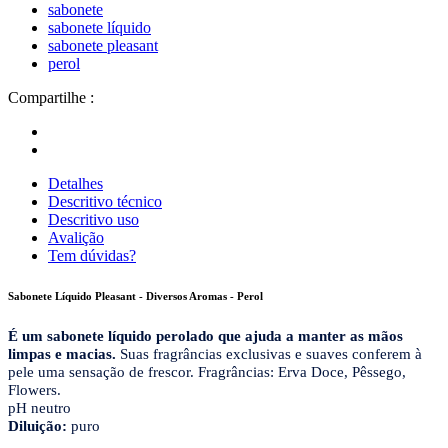
sabonete
sabonete líquido
sabonete pleasant
perol
Compartilhe :
Detalhes
Descritivo técnico
Descritivo uso
Avalição
Tem dúvidas?
Sabonete Líquido Pleasant - Diversos Aromas - Perol
É um sabonete líquido perolado que ajuda a manter as mãos
limpas e macias.
Suas fragrâncias exclusivas e suaves conferem à
pele uma sensação de frescor. Fragrâncias: Erva Doce, Pêssego,
Flowers.
pH neutro
Diluição:
puro