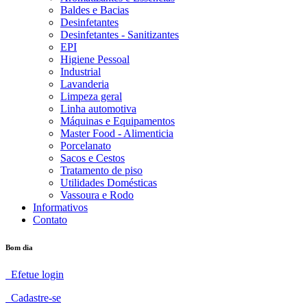
Baldes e Bacias
Desinfetantes
Desinfetantes - Sanitizantes
EPI
Higiene Pessoal
Industrial
Lavanderia
Limpeza geral
Linha automotiva
Máquinas e Equipamentos
Master Food - Alimenticia
Porcelanato
Sacos e Cestos
Tratamento de piso
Utilidades Domésticas
Vassoura e Rodo
Informativos
Contato
Bom dia
Efetue login
Cadastre-se