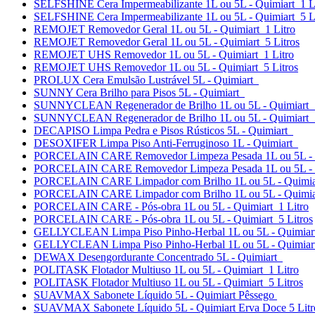
SELFSHINE Cera Impermeabilizante 1L ou 5L - Quimiart 1 L
SELFSHINE Cera Impermeabilizante 1L ou 5L - Quimiart 5 Li
REMOJET Removedor Geral 1L ou 5L - Quimiart 1 Litro
REMOJET Removedor Geral 1L ou 5L - Quimiart 5 Litros
REMOJET UHS Removedor 1L ou 5L - Quimiart 1 Litro
REMOJET UHS Removedor 1L ou 5L - Quimiart 5 Litros
PROLUX Cera Emulsão Lustrável 5L - Quimiart
SUNNY Cera Brilho para Pisos 5L - Quimiart
SUNNYCLEAN Regenerador de Brilho 1L ou 5L - Quimiart 1
SUNNYCLEAN Regenerador de Brilho 1L ou 5L - Quimiart 5
DECAPISO Limpa Pedra e Pisos Rústicos 5L - Quimiart
DESOXIFER Limpa Piso Anti-Ferruginoso 1L - Quimiart
PORCELAIN CARE Removedor Limpeza Pesada 1L ou 5L - Q
PORCELAIN CARE Removedor Limpeza Pesada 1L ou 5L - Qu
PORCELAIN CARE Limpador com Brilho 1L ou 5L - Quimiar
PORCELAIN CARE Limpador com Brilho 1L ou 5L - Quimiar
PORCELAIN CARE - Pós-obra 1L ou 5L - Quimiart 1 Litro
PORCELAIN CARE - Pós-obra 1L ou 5L - Quimiart 5 Litros
GELLYCLEAN Limpa Piso Pinho-Herbal 1L ou 5L - Quimiart
GELLYCLEAN Limpa Piso Pinho-Herbal 1L ou 5L - Quimiart
DEWAX Desengordurante Concentrado 5L - Quimiart
POLITASK Flotador Multiuso 1L ou 5L - Quimiart 1 Litro
POLITASK Flotador Multiuso 1L ou 5L - Quimiart 5 Litros
SUAVMAX Sabonete Líquido 5L - Quimiart Pêssego
SUAVMAX Sabonete Líquido 5L - Quimiart Erva Doce 5 Litr