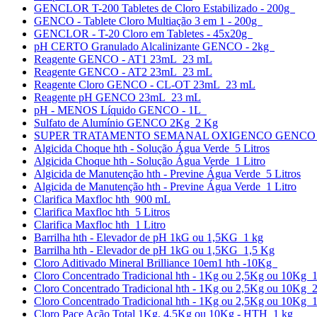
GENCLOR T-200 Tabletes de Cloro Estabilizado - 200g
GENCO - Tablete Cloro Multiação 3 em 1 - 200g
GENCLOR - T-20 Cloro em Tabletes - 45x20g
pH CERTO Granulado Alcalinizante GENCO - 2kg
Reagente GENCO - AT1 23mL 23 mL
Reagente GENCO - AT2 23mL 23 mL
Reagente Cloro GENCO - CL-OT 23mL 23 mL
Reagente pH GENCO 23mL 23 mL
pH - MENOS Líquido GENCO - 1L
Sulfato de Alumínio GENCO 2Kg 2 Kg
SUPER TRATAMENTO SEMANAL OXIGENCO GENCO
Algicida Choque hth - Solução Água Verde 5 Litros
Algicida Choque hth - Solução Água Verde 1 Litro
Algicida de Manutenção hth - Previne Água Verde 5 Litros
Algicida de Manutenção hth - Previne Água Verde 1 Litro
Clarifica Maxfloc hth 900 mL
Clarifica Maxfloc hth 5 Litros
Clarifica Maxfloc hth 1 Litro
Barrilha hth - Elevador de pH 1kG ou 1,5KG 1 kg
Barrilha hth - Elevador de pH 1kG ou 1,5KG 1,5 Kg
Cloro Aditivado Mineral Brilliance 10em1 hth -10Kg
Cloro Concentrado Tradicional hth - 1Kg ou 2,5Kg ou 10Kg 
Cloro Concentrado Tradicional hth - 1Kg ou 2,5Kg ou 10Kg 
Cloro Concentrado Tradicional hth - 1Kg ou 2,5Kg ou 10Kg 
Cloro Pace Ação Total 1Kg, 4,5Kg ou 10Kg - HTH 1 kg