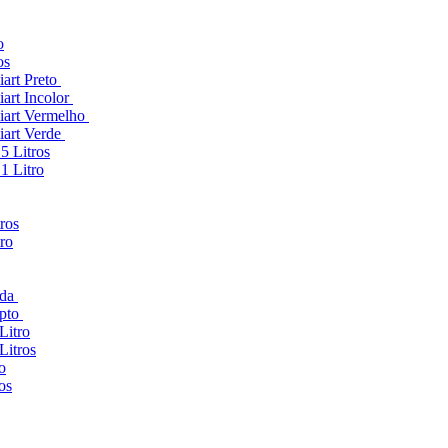
o
os
art Preto
art Incolor
iart Vermelho
iart Verde
5 Litros
1 Litro
ros
ro
nda
ipto
itro
itros
o
os