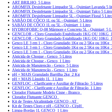
ART BRILHO 5 Litros
AROMFIX Desinfetante Limpador 5L - Quimiart Lavanda 5 lit
AROMFIX Desinfetante Limpador 5L - Quimiart Talco 5 Litro
AROMFIX Desinfetante Limpador 5L - Quimiart Floral 5 Litr
SABÃO DE CÔCO 1L ou 5L - Quimiart 5 Litros
SABÃO DE CÔCO 1L ou 5L - Quimiart 1 Litro
HYDROFOBIC Q-08 Mármore e Concreto 5L - Quimiart 5 Li
GENCLOR - Cloro Granulado Estabilizado 1KG OU 10KG 
GENCLOR - Cloro Granulado Estabilizado 1KG OU 10KG 1
Genco LE 3 em 1 - Cloro Granulado 1Kg ou 2,5Kg ou 10Kg 
Genco LE 3 em 1 - Cloro Granulado 1Kg ou 2,5Kg ou 10Kg 
Genco LE 3 em 1 - Cloro Granulado 1Kg ou 2,5Kg ou 10Kg
Algicida de Choque - Genco 5 Litros
Algicida de Choque - Genco 1 Litro
Algicida de Manutenção - Genco 5 Litros
Algicida de Manutenção - Genco 1 Litro
pH + MAIS Granulado Barrilha 2kg 2 Kg
pH + MAIS Líquido 1L 1 Litro
GENFLOC - Clarificante e Auxiliar de Filtração 5 Litros
GENFLOC - Clarificante e Auxiliar de Filtração 1 Litro
Clorador Flutuante Modelo Cisne - Branco
Clorador Flutuante GENCO
Kit de Testes Alcalinidade GENCO - AT
Kit de Testes Cloro e pH - GENCO - Cl/pH
Limpa-Bordas 1L GENCO 1 Litro