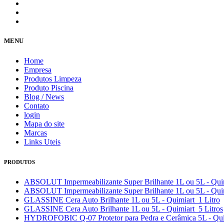
MENU
Home
Empresa
Produtos Limpeza
Produto Piscina
Blog / News
Contato
login
Mapa do site
Marcas
Links Uteis
PRODUTOS
ABSOLUT Impermeabilizante Super Brilhante 1L ou 5L - Quim
ABSOLUT Impermeabilizante Super Brilhante 1L ou 5L - Quim
GLASSINE Cera Auto Brilhante 1L ou 5L - Quimiart 1 Litro
GLASSINE Cera Auto Brilhante 1L ou 5L - Quimiart 5 Litros
HYDROFOBIC Q-07 Protetor para Pedra e Cerâmica 5L - Quim