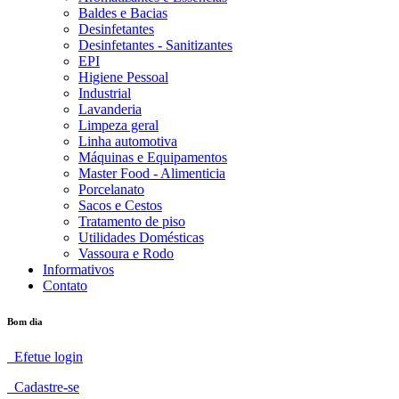
Baldes e Bacias
Desinfetantes
Desinfetantes - Sanitizantes
EPI
Higiene Pessoal
Industrial
Lavanderia
Limpeza geral
Linha automotiva
Máquinas e Equipamentos
Master Food - Alimenticia
Porcelanato
Sacos e Cestos
Tratamento de piso
Utilidades Domésticas
Vassoura e Rodo
Informativos
Contato
Bom dia
Efetue login
Cadastre-se