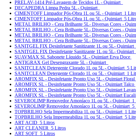
PRELAV-1414 Pré-Lavagem de Tecidos 1L - Quimiart
DECAPEDRA Limpa Pedra 5L - Quimiart
CIMENTOFF Limpador Pós-Obra 1L ou 5L - Quimiart 1 Litr
CIMENTOFF Limpador Pós-Obra 1L ou 5L - Quimiart 5 Litr
METAL BRILHO - Cera Brilhante 5L- Diversas Cores - Quimi
METAL BRILHO - Cera Brilhante 5L- Diversas Cores - Quimi
METAL BRILHO - Cera Brilhante 5L- Diversas Cores - Quim
METAL BRILHO - Cera Brilhante 5L- Diversas Cores - Quim
SANITGEL FIX Desinfetante Sanitizante 1L ou 5L- Quimiart 
SANITGEL FIX Desinfetante Sanitizante 1L ou 5L- Quimiart 
SUAVMAX SL Sabonete Líquido 5L - Quimiart Erva Doce
ANTIGRAX Gel Desengraxante 5L - Quimiart
SANITCLEAN Detergente Clorado 1L ou 5L - Quimiart 5 Lit
SANITCLEAN Detergente Clorado 1L ou 5L - Quimiart 1 Lit
AROMFIX SL - Desinfetante Pronto Uso 5L - Quimiart Floral
AROMFIX SL - Desinfetante Pronto Uso 5L - Quimiart Talco
AROMFIX SL - Desinfetante Pronto Uso 5L - Quimiart Lava
AROMFIX SL - Desinfetante Pronto Uso 5L - Quimiart Eucal
SEVEROLIMP Removedor Amoníaco 1L ou 5L - Quimiart 1 L
SEVEROLIMP Removedor Amoníaco 1L ou 5L - Quimiart 5 L
TOPBRILHO Sela Impermeabiliza 1L ou 5L - Quimiart 1 Litr
TOPBRILHO Sela Impermeabiliza 1L ou 5L - Quimiart 5 Litr
ART ACID 5 Litros
ART CLEANER 5 Litros
ART SOFT 5 Litros