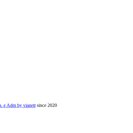
. e Adm by via
nett
since 2020