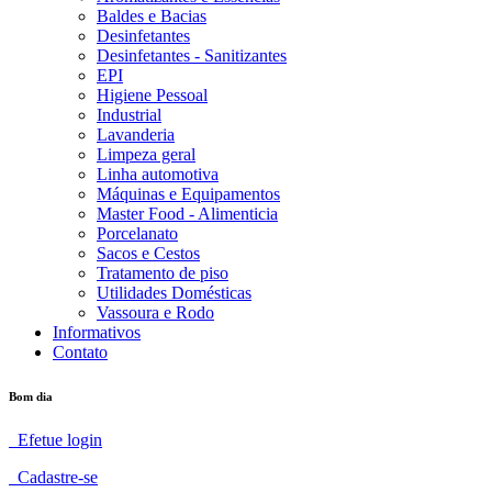
Baldes e Bacias
Desinfetantes
Desinfetantes - Sanitizantes
EPI
Higiene Pessoal
Industrial
Lavanderia
Limpeza geral
Linha automotiva
Máquinas e Equipamentos
Master Food - Alimenticia
Porcelanato
Sacos e Cestos
Tratamento de piso
Utilidades Domésticas
Vassoura e Rodo
Informativos
Contato
Bom dia
Efetue login
Cadastre-se