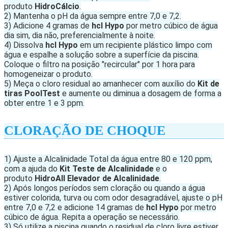
produto
HidroCálcio
.
2) Mantenha o pH da água sempre entre 7,0 e 7,2.
3) Adicione 4 gramas de
hcl Hypo
por metro cúbico de água
dia sim, dia não, preferencialmente à noite.
4) Dissolva
hcl Hypo
em um recipiente plástico limpo com
água e espalhe a solução sobre a superfície da piscina.
Coloque o filtro na posição "recircular" por 1 hora para
homogeneizar o produto.
5) Meça o cloro residual ao amanhecer com auxílio do
Kit de
tiras PoolTest
e aumente ou diminua a dosagem de forma a
obter entre 1 e 3 ppm.
CLORAÇÃO DE CHOQUE
1) Ajuste a Alcalinidade Total da água entre 80 e 120 ppm,
com a ajuda do
Kit Teste de Alcalinidade
e o
produto
HidroAll Elevador de Alcalinidade
.
2) Após longos períodos sem cloração ou quando a água
estiver colorida, turva ou com odor desagradável, ajuste o pH
entre 7,0 e 7,2 e adicione 14 gramas de
hcl Hypo
por metro
cúbico de água. Repita a operação se necessário.
3) Só utilize a piscina quando o residual de cloro livre estiver