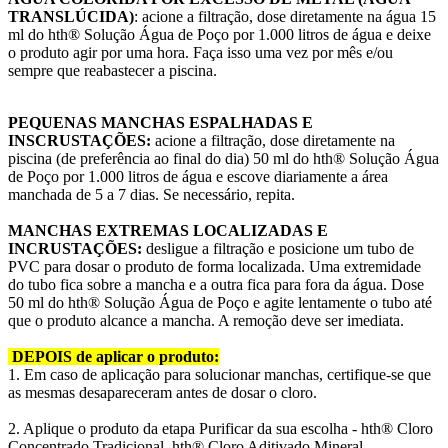
TRANSLÚCIDA)
: acione a ­filtração, dose diretamente na água 15
ml do hth® Solução Água de Poço por 1.000 litros de água e deixe
o produto agir por uma hora. Faça isso uma vez por mês e/ou
sempre que reabastecer a piscina.
PEQUENAS MANCHAS ESPALHADAS E
INSCRUSTAÇÕES:
acione a ­filtração, dose diretamente na
piscina (de preferência ao ­final do dia) 50 ml do hth® Solução Água
de Poço por 1.000 litros de água e escove diariamente a área
manchada de 5 a 7 dias. Se necessário, repita.
MANCHAS EXTREMAS LOCALIZADAS E
INCRUSTAÇÕES:
desligue a filtração e posicione um tubo de
PVC para dosar o produto de forma localizada. Uma extremidade
do tubo fica sobre a mancha e a outra fica para fora da água. Dose
50 ml do hth® Solução Água de Poço e agite lentamente o tubo até
que o produto alcance a mancha. A remoção deve ser imediata.
DEPOIS de aplicar o produto:
1. Em caso de aplicação para solucionar manchas, certifique-se que
as mesmas desapareceram antes de dosar o cloro.
2. Aplique o produto da etapa Purificar da sua escolha - hth® Cloro
Concentrado Tradicional, hth® Cloro Aditivado Mineral