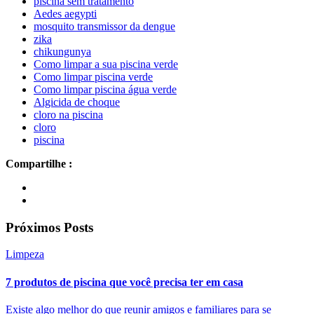
piscina sem tratamento
Aedes aegypti
mosquito transmissor da dengue
zika
chikungunya
Como limpar a sua piscina verde
Como limpar piscina verde
Como limpar piscina água verde
Algicida de choque
cloro na piscina
cloro
piscina
Compartilhe :
Próximos Posts
Limpeza
7 produtos de piscina que você precisa ter em casa
Existe algo melhor do que reunir amigos e familiares para se