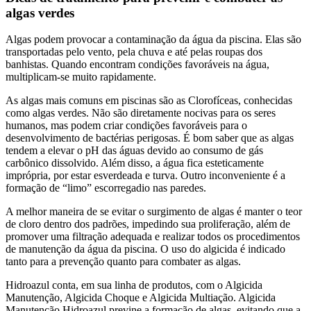
algas verdes
Algas podem provocar a contaminação da água da piscina. Elas são
transportadas pelo vento, pela chuva e até pelas roupas dos
banhistas. Quando encontram condições favoráveis na água,
multiplicam-se muito rapidamente.
As algas mais comuns em piscinas são as Clorofíceas, conhecidas
como algas verdes. Não são diretamente nocivas para os seres
humanos, mas podem criar condições favoráveis para o
desenvolvimento de bactérias perigosas. É bom saber que as algas
tendem a elevar o pH das águas devido ao consumo de gás
carbônico dissolvido. Além disso, a água fica esteticamente
imprópria, por estar esverdeada e turva. Outro inconveniente é a
formação de “limo” escorregadio nas paredes.
A melhor maneira de se evitar o surgimento de algas é manter o teor
de cloro dentro dos padrões, impedindo sua proliferação, além de
promover uma filtração adequada e realizar todos os procedimentos
de manutenção da água da piscina. O uso do algicida é indicado
tanto para a prevenção quanto para combater as algas.
Hidroazul conta, em sua linha de produtos, com o Algicida
Manutenção, Algicida Choque e Algicida Multiação. Algicida
Manutenção Hidroazul previne a formação de algas, evitando que a