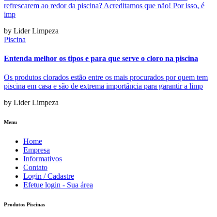
refrescarem ao redor da piscina? Acreditamos que não! Por isso, é
imp
by Lider Limpeza
Piscina
Entenda melhor os tipos e para que serve o cloro na piscina
Os produtos clorados estão entre os mais procurados por quem tem
piscina em casa e são de extrema importância para garantir a limp
by Lider Limpeza
Menu
Home
Empresa
Informativos
Contato
Login / Cadastre
Efetue login - Sua área
Produtos Piscinas