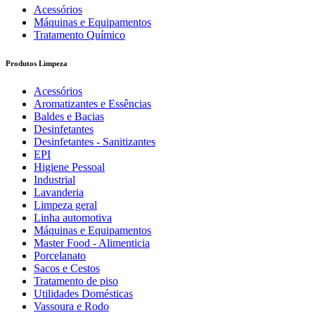
Acessórios
Máquinas e Equipamentos
Tratamento Químico
Produtos Limpeza
Acessórios
Aromatizantes e Essências
Baldes e Bacias
Desinfetantes
Desinfetantes - Sanitizantes
EPI
Higiene Pessoal
Industrial
Lavanderia
Limpeza geral
Linha automotiva
Máquinas e Equipamentos
Master Food - Alimenticia
Porcelanato
Sacos e Cestos
Tratamento de piso
Utilidades Domésticas
Vassoura e Rodo